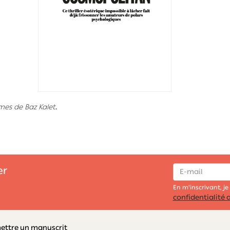
mes de Baz Kalet
.
er
En m'inscrivant, je
confidentialité d
ttre un manuscrit