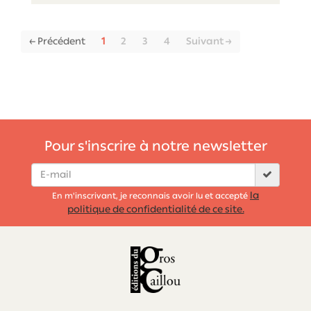
(current)
← Précédent
1
2
3
4
Suivant →
Pour s'inscrire à notre newsletter
la
En m'inscrivant, je reconnais avoir lu et accepté
politique de confidentialité de ce site.