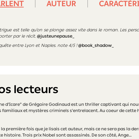
ARLENT
AUTEUR
CARACTÉR
’intrigue est telle qu’on se plonge assez vite dans le roman. Les p
rter par le récit.
@justeunepause_
uête entre Lyon et Naples. note 4/5 !
@book_shadow_
os lecteurs
gne d'Icare" de Grégoire Godinaud est un thriller captivant qui n
s familiaux et mystères criminels s'entrelacent. Au coeur de cette his
 la première fois que je lisais cet auteur, mais ce ne sera pas la der
e histoire. Trois prix Nobel sont assassinés. De son côté, Ange...