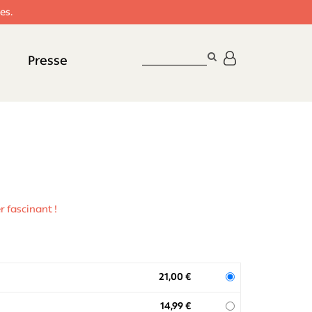
es.
RECHERCHER
Presse
SUR
LE
SITE
r fascinant !
21,00 €
14,99 €