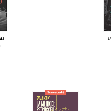
BLI
L
d
Nouveauté