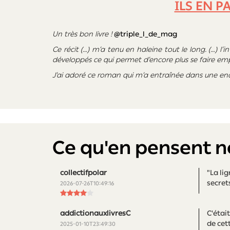
ILS EN P
Un très bon livre !
@triple_l_de_mag
Ce récit (…) m’a tenu en haleine tout le long. (…) l
développés ce qui permet d’encore plus se faire empo
J’ai adoré ce roman qui m’a entraînée dans une enq
Ce qu'en pensent n
collectifpolar
"La li
secret
2026-07-26T10:49:16
addictionauxlivresC
C'était
de cett
2025-01-10T23:49:30